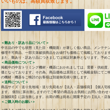
いいものは、高額買取致します。
＜難あり・訳あり品について＞
中古品の中でも状態（見た目・機能面）が著しく低い商品、メンテナ
修理不可商品、一部欠落破損商品をお値打ち価格にて掲載しておりま
また、難あり・訳あり品につきましては保証対象外となります。予め
＜商品価格について＞
掲載中の中古トリミング機材・機器におかれましては、需要・供給度
価となっております。その為、商品価格は原則として掲載金額にてご
の機材・機器をご検討のお客様は別途御見積り致します。
＜送料について＞
商品サイズ・送り先地域・送り先宛名が【法人・店舗様宛】【個人宅
ます。 個別に算出致しますのでご希望の商品をお気軽にお問い合わせ
店舗様宛】に該当致します。出荷の際は宛名に開業予定の【法人・店
＜ご購入時のお願い＞