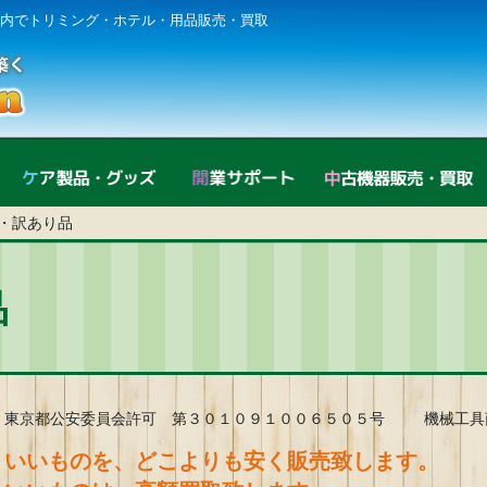
内でトリミング・ホテル・用品販売・買取
直営店紹介
ケア製品・グッズ
開業サポート
・訳あり品
品
東京都公安委員会許可 第３０１０９１００６５０５号 機械工具
いいものを、どこよりも安く販売致します。