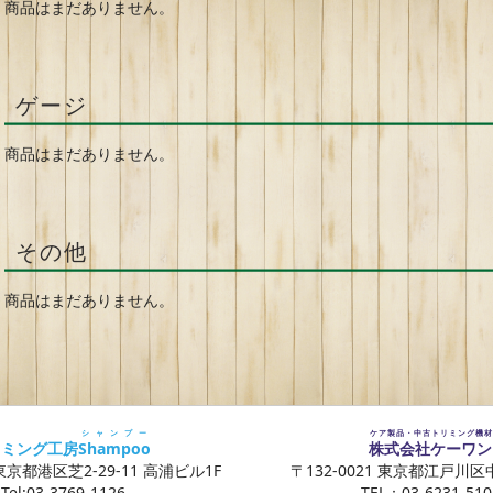
商品はまだありません。
ゲージ
商品はまだありません。
その他
商品はまだありません。
シャンプー
ケア製品・中古トリミング機材
リミング工房
Shampoo
株式会社ケーワン
 東京都港区芝2-29-11 高浦ビル1F
〒132-0021 東京都江戸川区中
Tel:03-3769-1126
TEL：03-6231-510