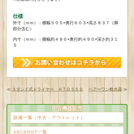
仕様
外寸（ｍｍ）：横幅５０５×奥行６０３×高さ８３７（脚
部分含む）
内寸（ｍｍ）：横幅約４８０×奥行約４９０×深さ約３１
５
≪
スタンド式ドライヤー ＨＴＤ５５０
ヘアーワン軟水器
≫
中古機器販売
設備一覧（中古・アウトレット）
SOLDOUT一覧