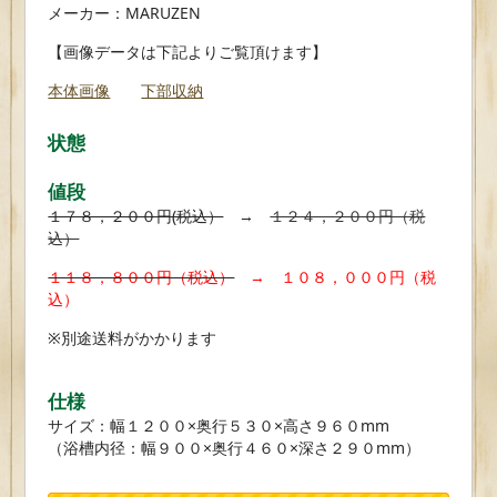
メーカー：MARUZEN
【画像データは下記よりご覧頂けます】
本体画像
下部収納
状態
値段
１７８，２００円(税込）
→
１２４，２００円（税
込）
１１８，８００円（税込）
→ １０８，０００円（税
込）
※別途送料がかかります
仕様
サイズ：幅１２００×奥行５３０×高さ９６０mm
（浴槽内径：幅９００×奥行４６０×深さ２９０mm）