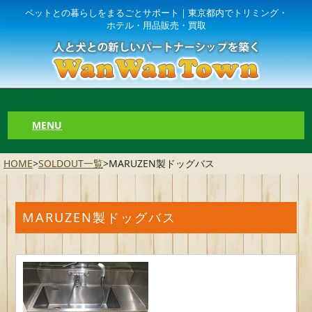
ペットとの暮らしをまるごとサポート｜東京都内でトリミング・
ホテル・用品販売・買取
MENU
HOME
>
SOLDOUT一覧
>
MARUZEN製ドッグバス
MARUZEN製ドッグバス