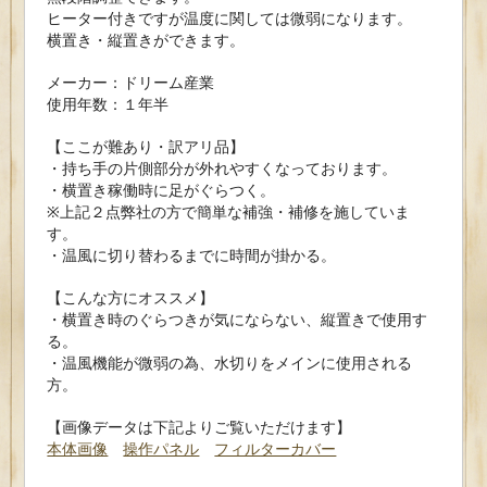
ヒーター付きですが温度に関しては微弱になります。
横置き・縦置きができます。
メーカー：ドリーム産業
使用年数：１年半
【ここが難あり・訳アリ品】
・持ち手の片側部分が外れやすくなっております。
・横置き稼働時に足がぐらつく。
※上記２点弊社の方で簡単な補強・補修を施していま
す。
・温風に切り替わるまでに時間が掛かる。
【こんな方にオススメ】
・横置き時のぐらつきが気にならない、縦置きで使用す
る。
・温風機能が微弱の為、水切りをメインに使用される
方。
【画像データは下記よりご覧いただけます】
本体画像
操作パネル
フィルターカバー