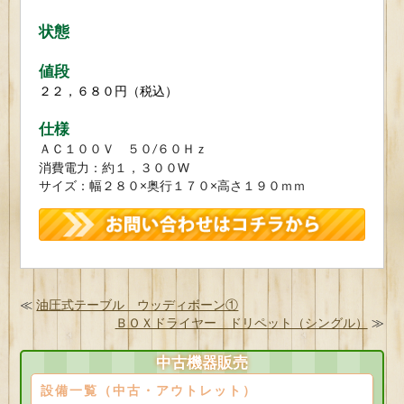
状態
値段
２２，６８０円（税込）
仕様
ＡＣ１００Ｖ ５０/６０Ｈｚ
消費電力：約１，３００W
サイズ：幅２８０×奥行１７０×高さ１９０ｍｍ
≪
油圧式テーブル ウッディボーン①
ＢＯＸドライヤー ドリペット（シングル）
≫
中古機器販売
設備一覧（中古・アウトレット）