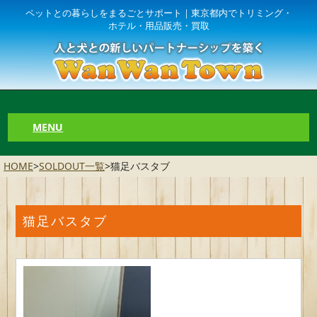
ペットとの暮らしをまるごとサポート｜東京都内でトリミング・
ホテル・用品販売・買取
MENU
HOME
>
SOLDOUT一覧
>
猫足バスタブ
猫足バスタブ