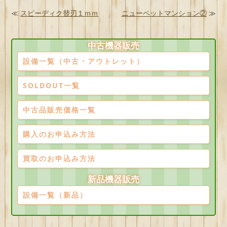
≪
スピーディク替刃１ｍｍ
ニューペットマンション②
≫
中古機器販売
設備一覧（中古・アウトレット）
SOLDOUT一覧
中古品販売価格一覧
購入のお申込み方法
買取のお申込み方法
新品機器販売
設備一覧（新品）