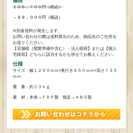
値段
１０６，７００円（税込）
→
９９，０００円（税込）
※別途送料が発生します。
お問い合わせの際は送料算出のため、納品先のご住所を
お送りください。
【店舗様（開業準備中含む）・法人様宛】または【個人
宅様宛】どちらに該当するかも併せてお教えください。
仕様
サイズ：幅１２００ｍｍ×奥行き６５０ｍｍ×高さ７３５
ｍｍ
重 量：約２３ｋｇ
素 材：本体→ＦＲＰ製 猫足→ＡＢＳ製