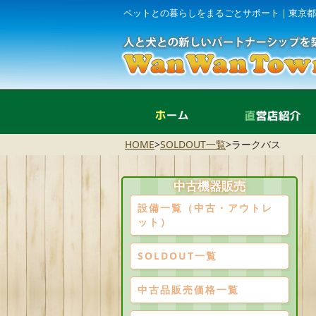
ペットとの暮らしをまるごとサポート｜東京都
ホーム
HOME
>
SOLDOUT一覧
>
ラークバス
中古機器販売
設備一覧（中古・アウトレ
ット）
SOLDOUT一覧
中古品販売価格一覧