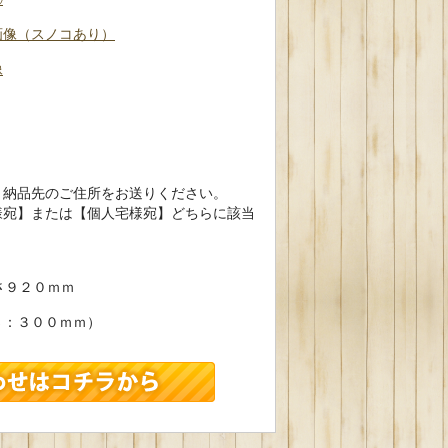
画像（スノコあり）
像
、納品先のご住所をお送りください。
様宛】または【個人宅様宛】どちらに該当
さ９２０ｍｍ
さ：３００ｍｍ）