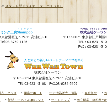
≪
スタンド型ドライヤー ターボ１８００
シャンプー
ケア製品・中古トリミング機材
リミング工房
Shampoo
株式会社ケーワン
 東京都港区芝2-29-11 高浦ビル1F
〒132-0021 東京都江戸川区中
Tel:03-3769-1126
TEL：03-6231-510
FAX：03-6231-510
株式会社ケーワン
〒105-0014 東京都港区芝2-29-11 高浦ビル1F
TEL:03-6231-5108 FAX:03-6231-5109
製品・グッズ
開業サポート
中古機器販売・買取
会社概要
ー
新型ドッグバスSpaワン！
サイトマップ
独立開業ご契約後のお