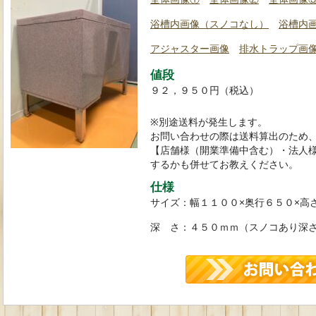
浴槽内画像（スノコなし）
浴槽内
アジャスター画像
排水トラップ画
値段
９２，９５０円（税込）
※別途送料が発生します。
お問い合わせの際は送料算出のため
【店舗様（開業準備中含む）・法人
するかも併せてお教えください。
仕様
サイズ：幅１１００×奥行６５０×高
深 さ：４５０ｍｍ（スノコあり深