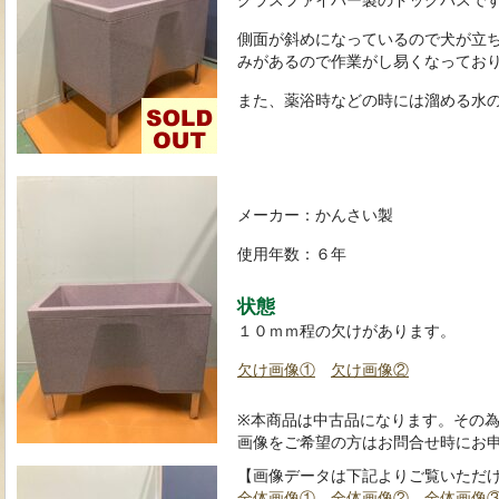
側面が斜めになっているので犬が立
みがあるので作業がし易くなってお
また、薬浴時などの時には溜める水
メーカー：かんさい製
使用年数：６年
状態
１０ｍｍ程の欠けがあります。
欠け画像①
欠け画像②
※本商品は中古品になります。その
画像をご希望の方はお問合せ時にお
【画像データは下記よりご覧いただ
全体画像①
全体画像②
全体画像