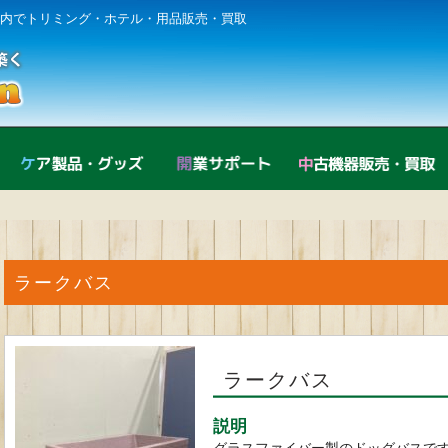
内でトリミング・ホテル・用品販売・買取
直営店紹介
ケア製品・グッズ
開業サポート
ラークバス
ラークバス
説明
グラスファイバー製のドッグバスで