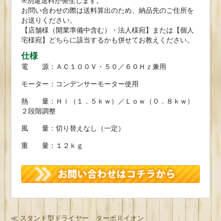
※別途送料が発生します。
お問い合わせの際は送料算出のため、納品先のご住所を
お送りください。
【店舗様（開業準備中含む）・法人様宛】または【個人
宅様宛】どちらに該当するかも併せてお教えください。
仕様
電 源：ＡＣ１００Ｖ・５０／６０Ｈｚ兼用
モーター：コンデンサーモーター使用
熱 量：Ｈｉ（１．５ｋｗ）／Ｌｏｗ（０．８ｋｗ）
２段階調整
風 量：切り替えなし（一定）
重 量：１２ｋｇ
≪
スタンド型ドライヤー ターボⅡイオン