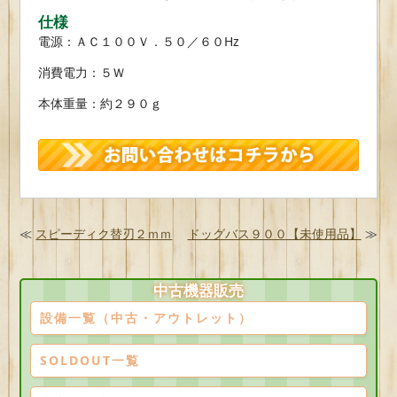
仕様
電源：ＡＣ１００Ｖ．５０／６０Hz
消費電力：５Ｗ
本体重量：約２９０ｇ
≪
スピーディク替刃２ｍｍ
ドッグバス９００【未使用品】
≫
中古機器販売
設備一覧（中古・アウトレット）
SOLDOUT一覧