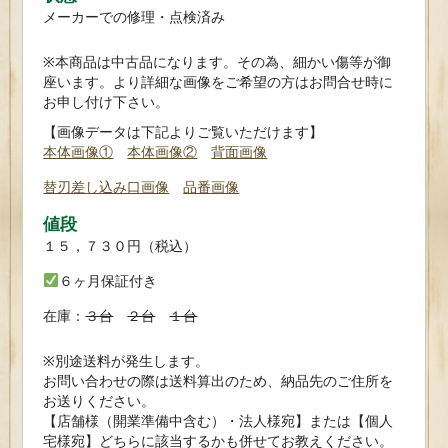
メーカーでの修理・点検済み
※本商品は中古品になります。その為、細かい傷等が御
座います。より詳細な画像をご希望の方はお問合せ時に
お申し付け下さい。
【画像データは下記よりご覧いただけます】
本体画像①
本体画像②
背面画像
替刃差し込み口画像
品番画像
値段
１５，７３０円（税込）
６ヶ月保証付き
在庫：
３台
２台
１台
※別途送料が発生します。
お問い合わせの際は送料算出のため、納品先のご住所を
お送りください。
【店舗様（開業準備中含む）・法人様宛】または【個人
宅様宛】どちらに該当するかも併せてお教えください。