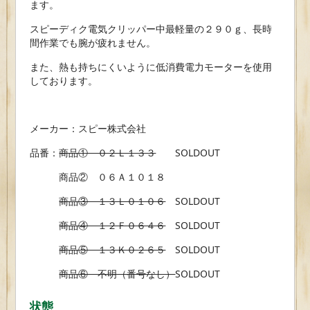
ます。
スピーディク電気クリッパー中最軽量の２９０ｇ、長時
間作業でも腕が疲れません。
また、熱も持ちにくいように低消費電力モーターを使用
しております。
メーカー：スピー株式会社
品番：
商品① ０２Ｌ１３３
SOLDOUT
商品② ０６Ａ１０１８
商品③ １３Ｌ０１０６
SOLDOUT
商品④ １２Ｆ０６４６
SOLDOUT
商品⑤ １３Ｋ０２６５
SOLDOUT
商品⑥ 不明（番号なし）
SOLDOUT
状態