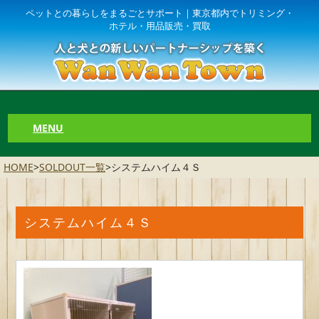
ペットとの暮らしをまるごとサポート｜東京都内でトリミング・
ホテル・用品販売・買取
MENU
HOME
>
SOLDOUT一覧
>
️システムハイム４Ｓ
️システムハイム４Ｓ