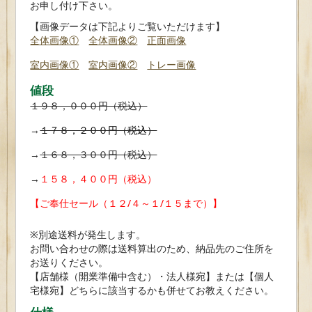
お申し付け下さい。
【画像データは下記よりご覧いただけます】
全体画像①
全体画像②
正面画像
室内画像①
室内画像②
トレー画像
値段
１９８，０００円（税込）
→
１７８，２００円（税込）
→
１６８，３００円（税込）
→
１５８，４００円（税込）
【ご奉仕セール（１２/４～１/１５まで）】
※別途送料が発生します。
お問い合わせの際は送料算出のため、納品先のご住所を
お送りください。
【店舗様（開業準備中含む）・法人様宛】または【個人
宅様宛】どちらに該当するかも併せてお教えください。