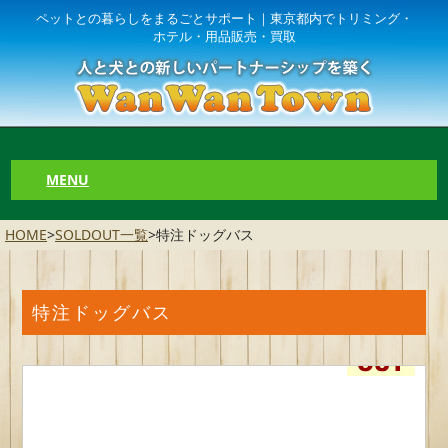
ペットとの暮らしをまるごとサポート｜東京都内でトリミング・
ホテル・用品販売・買取
MENU
HOME
>
SOLDOUT一覧
>
特注ドッグバス
特注ドッグバス