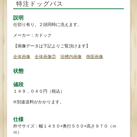
特注ドッグバス
説明
仕切り有り。２頭同時に洗えます。
メーカー：カドック
【画像データは下記よりご覧頂けます】
全体画像
全体画像②
浴槽内画像
側面画像
状態
値段
１４９，０４０円（税込）
※別途送料がかかります。
仕様
外寸サイズ：幅１４５０×奥行５５０×高さ９７０（ｍ
ｍ）