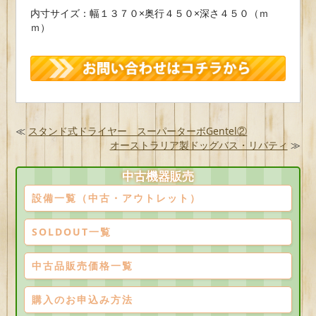
内寸サイズ：幅１３７０×奥行４５０×深さ４５０（ｍ
ｍ）
≪
スタンド式ドライヤー スーパーターボGentel②
オーストラリア製ドッグバス・リバティ
≫
中古機器販売
設備一覧（中古・アウトレット）
SOLDOUT一覧
中古品販売価格一覧
購入のお申込み方法