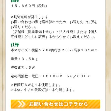
値段
１５，６６０円（税込）
※別途送料が発生します。
お問い合わせの際は送料算出のため、お送り先ご住所を
お送りください。
【店舗様（開業準備中含む）・法人様宛】または【個人
宅様宛】どちらに該当するかも併せてお教えください。
仕様
本体サイズ：横幅２７０×奥行き２３５×高さ１８５ｍｍ
重量：３．５ｋｇ
消費電力：６Ｗ
定格周波数・電圧：ＡＣ１００Ｖ ５０／６０Ｈｚ
※殺菌灯６Ｗを１本使用します。
※本体に中古の殺菌灯は１本付属します。