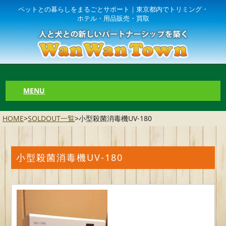
ペットとの暮らしをまるごとサポート｜東京都内でトリミング・
ホテル・用品販売・買取
MENU
HOME
>
SOLDOUT一覧
>
小型殺菌消毒機UV-180
小型殺菌消毒機UV-180