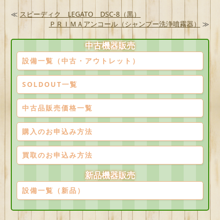
≪
スピーディク LEGATO DSC-8（黒）
ＰＲＩＭＡアンコール（シャンプー洗浄噴霧器）
≫
中古機器販売
設備一覧（中古・アウトレット）
SOLDOUT一覧
中古品販売価格一覧
購入のお申込み方法
買取のお申込み方法
新品機器販売
設備一覧（新品）