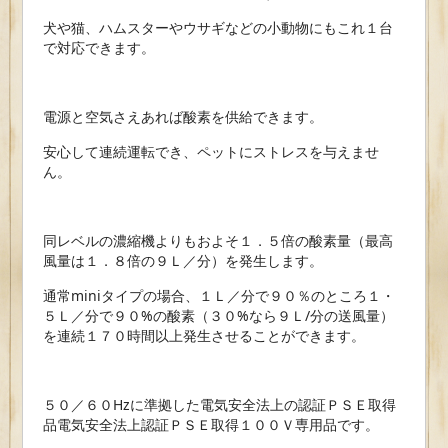
犬や猫、ハムスターやウサギなどの小動物にもこれ１台
で対応できます。
電源と空気さえあれば酸素を供給できます。
安心して連続運転でき、ペットにストレスを与えませ
ん。
同レベルの濃縮機よりもおよそ１．５倍の酸素量（最高
風量は１．８倍の９Ｌ／
分）を発生します。
通常miniタイプの場合、１Ｌ／分で９０％のところ１・
５Ｌ／分で９０%の酸素（３０%なら９Ｌ/分の送風量）
を連続１７０時間以上発生させることができます。
５０／６０Hzに準拠した電気安全法上の認証ＰＳＥ取得
品電気安全法上認証ＰＳＥ取得１００Ｖ専用品です。