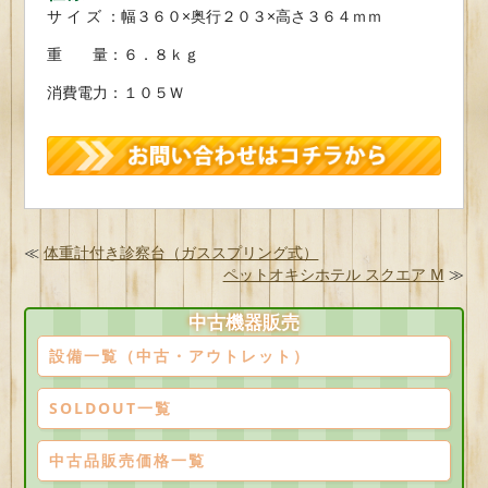
サ イ ズ ：幅３６０×奥行２０３×高さ３６４ｍｍ
重 量：６．８ｋｇ
消費電力：１０５Ｗ
≪
体重計付き診察台（ガススプリング式）
ペットオキシホテル スクエア M
≫
中古機器販売
設備一覧（中古・アウトレット）
SOLDOUT一覧
中古品販売価格一覧