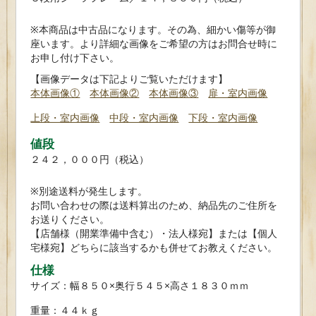
※本商品は中古品になります。その為、細かい傷等が御
座います。より詳細な画像をご希望の方はお問合せ時に
お申し付け下さい。
【画像データは下記よりご覧いただけます】
本体画像①
本体画像②
本体画像③
扉・室内画像
上段・室内画像
中段・室内画像
下段・室内画像
値段
２４２，０００円（税込）
※別途送料が発生します。
お問い合わせの際は送料算出のため、納品先のご住所を
お送りください。
【店舗様（開業準備中含む）・法人様宛】または【個人
宅様宛】どちらに該当するかも併せてお教えください。
仕様
サイズ：幅８５０×奥行５４５×高さ１８３０ｍｍ
重量：４４ｋｇ