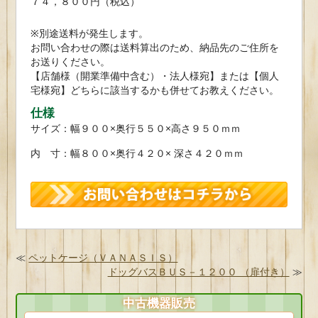
７４，８００円（税込）
※別途送料が発生します。
お問い合わせの際は送料算出のため、納品先のご住所を
お送りください。
【店舗様（開業準備中含む）・法人様宛】または【個人
宅様宛】どちらに該当するかも併せてお教えください。
仕様
サイズ：幅９００×奥行５５０×高さ９５０ｍｍ
内 寸：幅８００×奥行４２０× 深さ４２０ｍｍ
≪
ペットケージ（ＶＡＮＡＳＩＳ）
ドッグバスＢＵＳ－１２００ （扉付き）
≫
中古機器販売