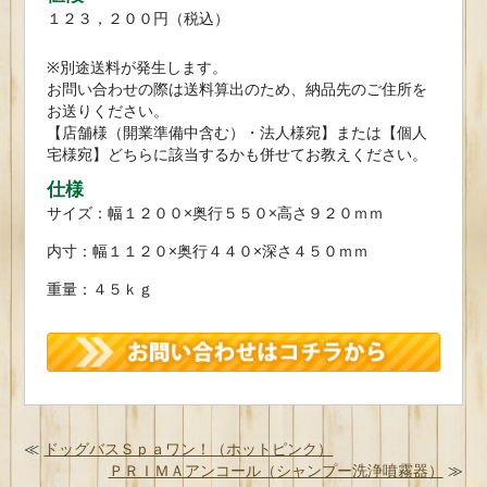
１２３，２００円（税込）
※別途送料が発生します。
お問い合わせの際は送料算出のため、納品先のご住所を
お送りください。
【店舗様（開業準備中含む）・法人様宛】または【個人
宅様宛】どちらに該当するかも併せてお教えください。
仕様
サイズ：幅１２００×奥行５５０×高さ９２０ｍｍ
内寸：幅１１２０×奥行４４０×深さ４５０ｍｍ
重量：４５ｋｇ
≪
ドッグバスＳｐａワン！（ホットピンク）
ＰＲＩＭＡアンコール（シャンプー洗浄噴霧器）
≫