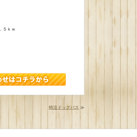
１．５ｋｗ
特注ドッグバス
≫