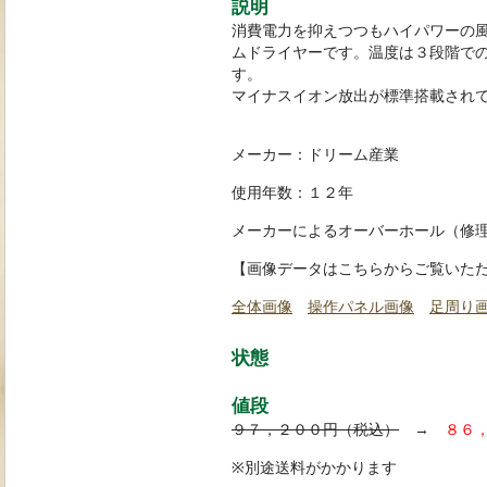
説明
消費電力を抑えつつもハイパワーの
ムドライヤーです。温度は３段階で
す。
マイナスイオン放出が標準搭載され
メーカー：ドリーム産業
使用年数：１２年
メーカーによるオーバーホール（修
【画像データはこちらからご覧いた
全体画像
操作パネル画像
足周り
状態
値段
９７，２００円（税込）
→
８６
※別途送料がかかります