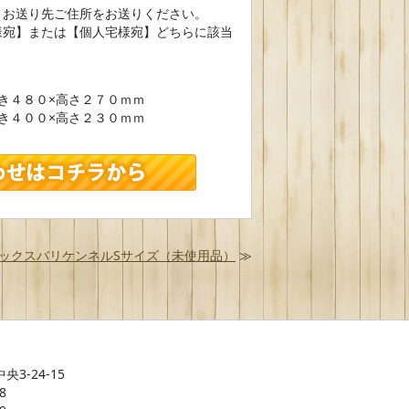
、お送り先ご住所をお送りください。
様宛】または【個人宅様宛】どちらに該当
き４８０×高さ２７０ｍｍ
き４００×高さ２３０ｍｍ
ックスバリケンネルSサイズ（未使用品）
≫
央3-24-15
8