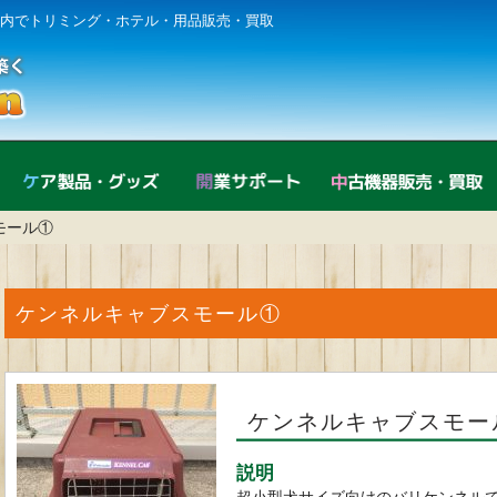
内でトリミング・ホテル・用品販売・買取
直営店紹介
ケア製品・グッズ
開業サポート
モール①
ケンネルキャブスモール①
ケンネルキャブスモー
説明
超小型犬サイズ向けのバリケンネル