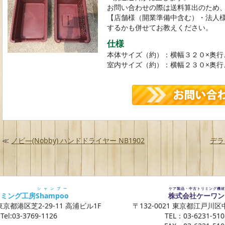
お問い合わせの際は送料算出のため
【店舗様（開業準備中含む）・法人
するかも併せてお教えください。
仕様
本体サイズ（約）：横幅３２０×奥行
室内サイズ（約）：横幅２３０×奥行
≪
ノビ―(Nobby) ハンドドライヤー NB1902
デラ
シャンプー
ケア製品・中古トリミング機材
リミング工房
Shampoo
株式会社ケーワン
 東京都港区芝2-29-11 高浦ビル1F
〒132-0021 東京都江戸川区中
Tel:03-3769-1126
TEL：03-6231-510