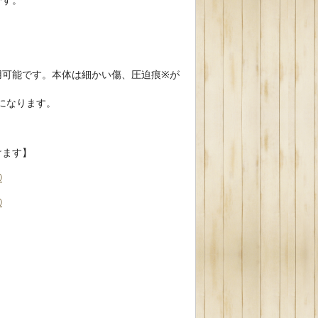
用可能です。本体は細かい傷、圧迫痕※が
類になります。
けます】
③
⑥