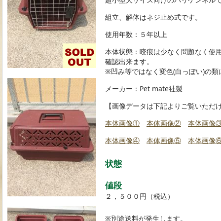
組立、解体はネジ止め式です。
使用年数：５年以上
本体状態：咬痕は少なく問題なく使
確認出来ます。
※凹み等ではなく変色(白っぽい)の
メーカー：Pet mate社製
【画像データは下記よりご覧いただ
本体画像①
本体画像②
本体画像
本体画像④
本体画像⑤
本体画像
状態
値段
２，５００円（税込）
※別途送料が発生します。