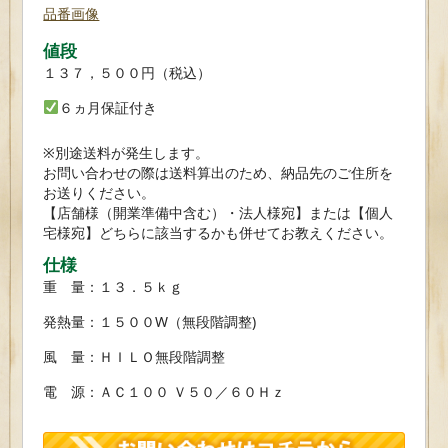
品番画像
値段
１３７，５００円（税込）
６ヵ月保証付き
※別途送料が発生します。
お問い合わせの際は送料算出のため、納品先のご住所を
お送りください。
【店舗様（開業準備中含む）・法人様宛】または【個人
宅様宛】どちらに該当するかも併せてお教えください。
仕様
重 量：１３．５ｋｇ
発熱量：１５００W（無段階調整)
風 量：ＨＩＬＯ無段階調整
電 源：ＡＣ１００ Ｖ５０／６０Ｈｚ