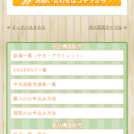
≪
ドッグバス９００
ガス圧式テーブル
≫
中古機器販売
設備一覧（中古・アウトレット）
SOLDOUT一覧
中古品販売価格一覧
購入のお申込み方法
買取のお申込み方法
新品機器販売