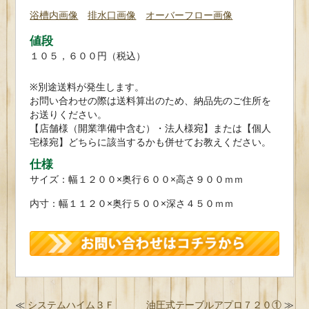
浴槽内画像
排水口画像
オーバーフロー画像
値段
１０５，６００円（税込）
※別途送料が発生します。
お問い合わせの際は送料算出のため、納品先のご住所を
お送りください。
【店舗様（開業準備中含む）・法人様宛】または【個人
宅様宛】どちらに該当するかも併せてお教えください。
仕様
サイズ：幅１２００×奥行６００×高さ９００ｍｍ
内寸：幅１１２０×奥行５００×深さ４５０ｍｍ
≪
システムハイム３Ｆ
油圧式テーブルアプロ７２０①
≫