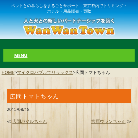
ペットとの暮らしをまるごとサポート｜東京都内でトリミング・
ホテル・用品販売・買取
MENU
HOME
>
マイクロバブルでリラックス
>
広間トマトちゃん
広間トマトちゃん
2015/08/18
≪
広間バジルちゃん
宮原ウランちゃん
≫