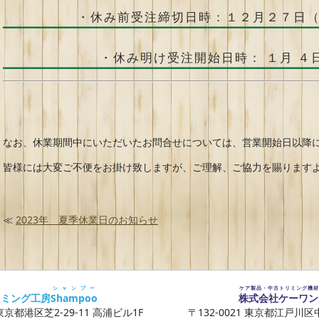
・休み前受注締切日時：１２月２７日
・休み明け受注開始日時： １月 ４
なお、休業期間中にいただいたお問合せについては、営業開始日以降に
皆様には大変ご不便をお掛け致しますが、ご理解、ご協力を賜ります
≪
2023年 夏季休業日のお知らせ
シャンプー
ケア製品・中古トリミング機材
リミング工房
Shampoo
株式会社ケーワン
 東京都港区芝2-29-11 高浦ビル1F
〒132-0021 東京都江戸川区中