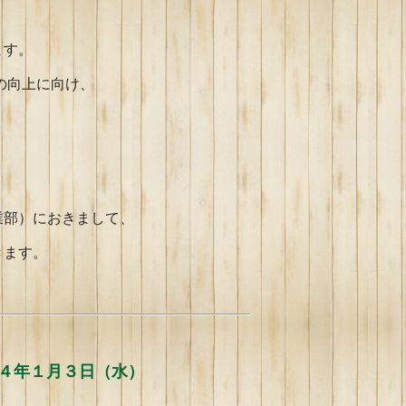
ます。
の向上に向け、
。
業部）におきまして、
きます。
】
４年１月３
日（水）