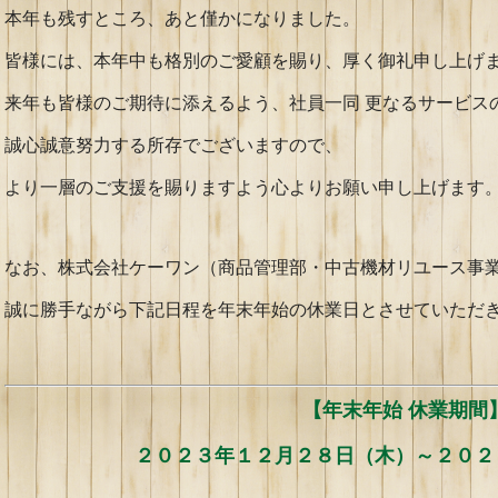
本年も残すところ、あと僅かになりました。
皆様には、本年中も格別のご愛顧を賜り、厚く御礼申し上げ
来年も皆様のご期待に添えるよう、社員一同 更なるサービス
誠心誠意努力する所存でございますので、
より一層のご支援を賜りますよう心よりお願い申し上げます
なお、株式会社ケーワン（商品管理部・中古機材リユース事
誠に勝手ながら下記日程を年末年始の休業日とさせていただ
【
年末年始 休業期間
２０２３年１２月２８日（木）～２０２