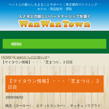
ペットとの暮らしをまるごとサポート｜東京都内でトリミング・
ホテル・用品販売・買取
MENU
HOME
>
K-wanからのお知らせ
>
【マイタウン情報】・・・「芝まつり」２日目
【マイタウン情報】・・・「芝まつり」２
日目
2009/08/02
桃太（ヨーキー）、エマ（Ａコッカー）、チュチュ（ラブラド