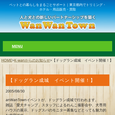
ペットとの暮らしをまるごとサポート｜東京都内でトリミング・
ホテル・用品販売・買取
MENU
HOME
>
K-wanからのお知らせ
>
【ドッグラン成城 イベント開催！】
【ドッグラン成城 イベント開催！】
2005/08/30
anWanTownイベントが、ドッグラン成城で行われます。
雑誌「愛犬チャンプ」スタッフによるわんこ撮影会や、犬専用
ハウスの展示、ドッグスパのモニター募集などとっても魅力的