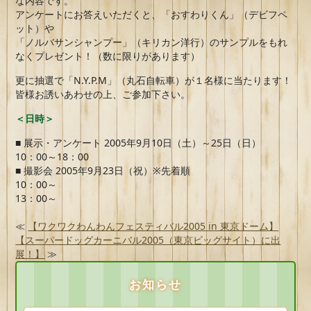
な内容です。
アンケートにお答えいただくと、「おすわりくん」（デビフペ
ット）や
「ノルバサンシャンプー」（キリカン洋行）のサンプルをもれ
なくプレゼント！（数に限りがあります）
更に抽選で「N.Y.P.M」（丸石自転車）が１名様に当たります！
皆様お誘いあわせの上、ご参加下さい。
＜日時＞
■ 展示・アンケート 2005年9月10日（土）～25日（日）
10：00～18：00
■ 撮影会 2005年9月23日（祝）※先着順
10：00～
13：00～
≪
【ワクワクわんわんフェスティバル2005 in 東京ドーム】
【スーパードッグカーニバル2005（東京ビッグサイト）に出
展！】
≫
お知らせ